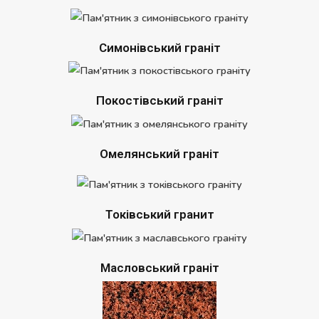
Симонівський граніт
Покостівський граніт
Омелянський граніт
Токівський гранит
Масловський граніт