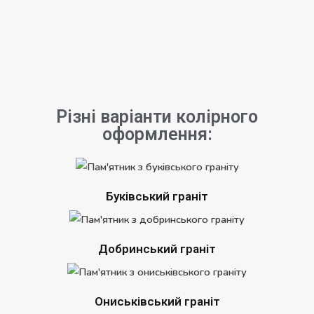
Різні варіанти колірного
оформлення:
Буківський граніт
Добринський граніт
Ониськівський граніт